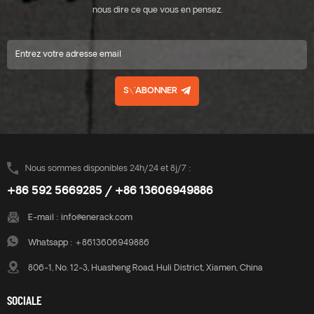
nous dire ce que vous en pensez.
S\'ABONNER
Nous sommes disponibles 24h/24 et 8j/7 :
+86 592 5669285 / +86 13606949886
E-mail :
info@enerack.com
Whatsapp :
+8613606949886
806-1, No. 12-3, Huasheng Road, Huli District, Xiamen, China
SOCIALE