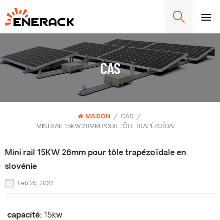
CAS
MAISON
/
CAS
/
MINI RAIL 15KW 26MM POUR TÔLE TRAPÉZOÏDALE EN SLOVÉNIE
Mini rail 15KW 26mm pour tôle trapézoïdale en
slovénie
Feb 26, 2022
capacité:
15kw