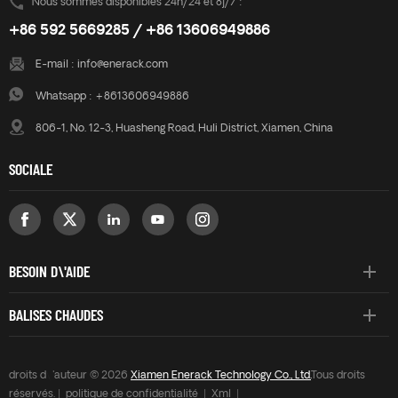
Nous sommes disponibles 24h/24 et 8j/7 :
+86 592 5669285 / +86 13606949886
E-mail :
info@enerack.com
Whatsapp :
+8613606949886
806-1, No. 12-3, Huasheng Road, Huli District, Xiamen, China
SOCIALE
BESOIN D\'AIDE
BALISES CHAUDES
droits d\'auteur © 2026
Xiamen Enerack Technology Co., Ltd.
Tous droits
réservés. |
politique de confidentialité
|
Xml
|