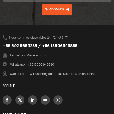
S\'ABONNER
Nous sommes disponibles 24h/24 et 8j/7 :
+86 592 5669285 / +86 13606949886
E-mail :
info@enerack.com
Whatsapp :
+8613606949886
806-1, No. 12-3, Huasheng Road, Huli District, Xiamen, China
SOCIALE