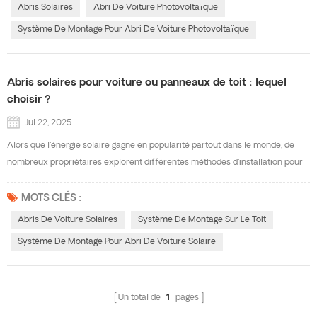
de voiture solaires. Notre système de montage pour abris de voiture
Abris Solaires
Abri De Voiture Photovoltaïque
photovoltaïques offre des solutions ...
Système De Montage Pour Abri De Voiture Photovoltaïque
Abris solaires pour voiture ou panneaux de toit : lequel
choisir ?
Jul 22, 2025
Alors que l'énergie solaire gagne en popularité partout dans le monde, de
nombreux propriétaires explorent différentes méthodes d'installation pour
exploiter l'énergie solaire. Parmi les options les plus courantes, on trouve :
abris de voiture solaires et panneaux solaires sur les toits Bien que les deux
MOTS CLÉS :
systèmes génèrent une énergie propre et renouvelable, ils diffèrent en
Abris De Voiture Solaires
Système De Montage Sur Le Toit
termes de structure, de...
Système De Montage Pour Abri De Voiture Solaire
Un total de
1
pages