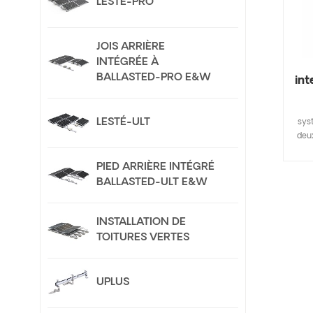
LESTÉ-PRO
JOIS ARRIÈRE
INTÉGRÉE À
BALLASTED-PRO E&W
int
LESTÉ-ULT
sys
deu
per
susp
PIED ARRIÈRE INTÉGRÉ
BALLASTED-ULT E&W
domm
fin 
INSTALLATION DE
d'é
TOITURES VERTES
s
d'éc
et f
UPLUS
du
peu