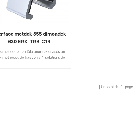
erface metdek 855 dimondek
630 ERK-TRB-C14
tèmes de toit en tôle enerack divisés en
x méthodes de fixation： 1. solutions de
çage, comme support l-feet, boulon de
ension, crochet de type T, etc. ; 2. pince
à joint debout, montage direct, aucun
age au toit. des pinces de milieu et de
Un total de
1
page
de conception unique sont utilisées pour
les modules solaires de 30 à 40 mm
paisseur . Une conception qui inclut des
pécifications majeures vous permet
onomiser des coûts d'inventaire , rapide
acile à installer . la conception innovante
 support de base de connexion au rail
t augmenter efficacement le résistance