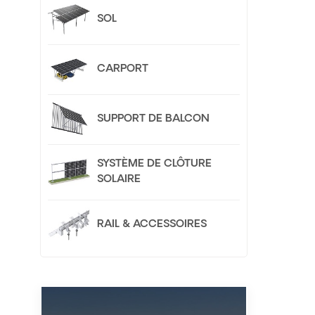
du p
SOL
du
var
a
auto
CARPORT
pou
SUPPORT DE BALCON
SYSTÈME DE CLÔTURE
SOLAIRE
RAIL & ACCESSOIRES