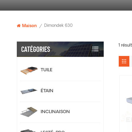
Dimondek 630
Maison
/
1 résu
CATÉGORIES
TUILE
ÉTAIN
INCLINAISON