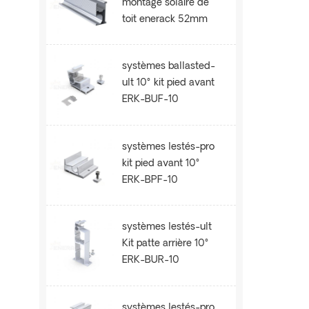
montage solaire de
toit enerack 52mm
ERK-R52
systèmes ballasted-
ult 10° kit pied avant
ERK-BUF-10
systèmes lestés-pro
kit pied avant 10°
ERK-BPF-10
systèmes lestés-ult
Kit patte arrière 10°
ERK-BUR-10
systèmes lestés-pro