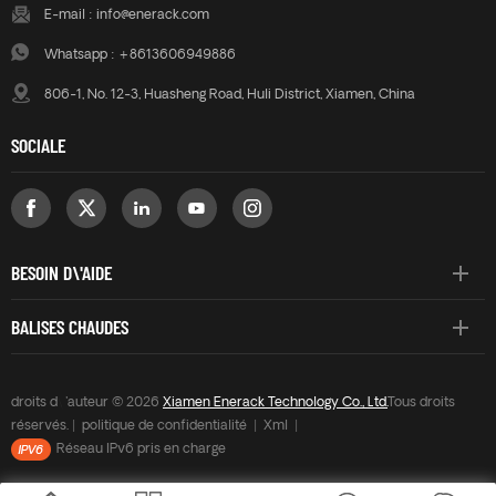
E-mail :
info@enerack.com
Whatsapp :
+8613606949886
806-1, No. 12-3, Huasheng Road, Huli District, Xiamen, China
SOCIALE
BESOIN D\'AIDE
BALISES CHAUDES
droits d\'auteur © 2026
Xiamen Enerack Technology Co., Ltd.
Tous droits
réservés. |
politique de confidentialité
|
Xml
|
Réseau IPv6 pris en charge