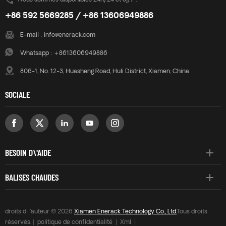
Nous sommes disponibles 24h/24 et 8j/7 :
+86 592 5669285 / +86 13606949886
E-mail :
info@enerack.com
Whatsapp :
+8613606949886
806-1, No. 12-3, Huasheng Road, Huli District, Xiamen, China
SOCIALE
BESOIN D\'AIDE
BALISES CHAUDES
droits d\'auteur © 2026
Xiamen Enerack Technology Co., Ltd.
Tous droits
réservés. |
politique de confidentialité
|
Xml
|