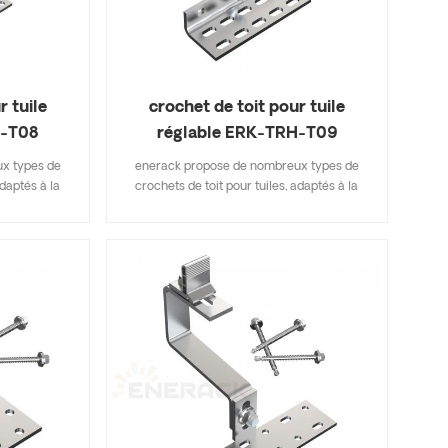
r tuile
crochet de toit pour tuile
H-T08
réglable ERK-TRH-T09
x types de
enerack propose de nombreux types de
adaptés à la
crochets de toit pour tuiles, adaptés à la
iles, tuiles
plupart des types de toits de tuiles, tuiles
s de bardeaux
plates, tuiles en ardoise, tuiles de bardeaux
i inclut les
d'asphalte. Une conception qui inclut les
vous permet
principales spécifications vous permet
inventaire,
d'économiser sur les coûts d'inventaire,
erack propose
rapide et facile à installer. enerack propose
ts de toit
une grande variété de crochets de toit
ptions.
offrant aux clients des options.
fonction des
personnalisées autorisées en fonction des
ondre aux
besoins du client pour répondre aux
iculières.
exigences d'installation particulières.