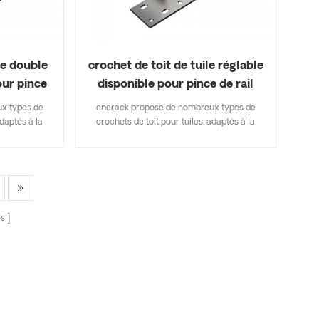
le double
crochet de toit de tuile réglable
our pince
disponible pour pince de rail
-T14
ERK-TRH-T15
x types de
enerack propose de nombreux types de
adaptés à la
crochets de toit pour tuiles, adaptés à la
iles, tuiles
plupart des types de toits de tuiles, tuiles
s de bardeaux
plates, tuiles en ardoise, tuiles de bardeaux
i inclut les
d'asphalte. Une conception qui inclut les
vous permet
principales spécifications vous permet
inventaire,
d'économiser sur les coûts d'inventaire,
erack propose
rapide et facile à installer. enerack propose
s
ts de toit
une grande variété de crochets de toit
ptions.
offrant aux clients des options.
fonction des
personnalisées autorisées en fonction des
ondre aux
besoins du client pour répondre aux
iculières.
exigences d'installation particulières.