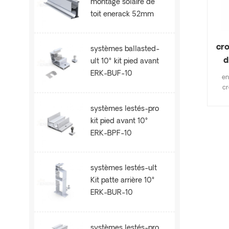
montage solaire de
toit enerack 52mm
ERK-R52
cro
systèmes ballasted-
d
ult 10° kit pied avant
ERK-BUF-10
en
cr
pl
systèmes lestés-pro
plat
d'
kit pied avant 10°
p
ERK-BPF-10
d'
rapi
u
systèmes lestés-ult
per
Kit patte arrière 10°
ERK-BUR-10
systèmes lestés-pro