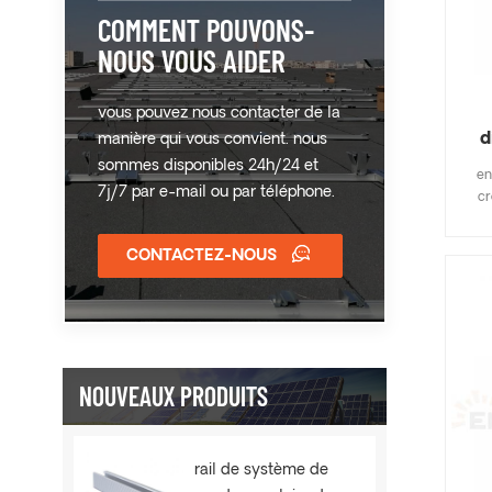
COMMENT POUVONS-
NOUS VOUS AIDER
vous pouvez nous contacter de la
d
manière qui vous convient. nous
sommes disponibles 24h/24 et
en
7j/7 par e-mail ou par téléphone.
cr
pl
plat
CONTACTEZ-NOUS
d'
p
d'
rapi
u
NOUVEAUX PRODUITS
per
rail de système de