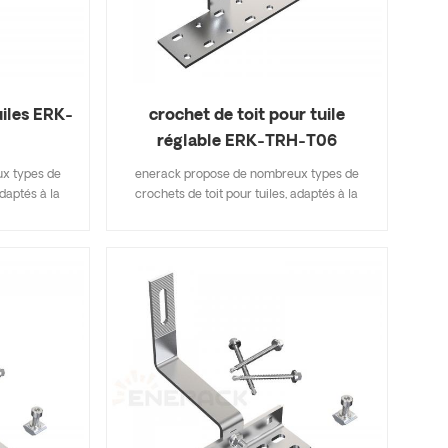
uiles ERK-
crochet de toit pour tuile
réglable ERK-TRH-T06
x types de
enerack propose de nombreux types de
adaptés à la
crochets de toit pour tuiles, adaptés à la
iles, tuiles
plupart des types de toits de tuiles, tuiles
s de bardeaux
plates, tuiles en ardoise, tuiles de bardeaux
i inclut les
d'asphalte. Une conception qui inclut les
vous permet
principales spécifications vous permet
inventaire,
d'économiser sur les coûts d'inventaire,
erack propose
rapide et facile à installer. enerack propose
ts de toit
une grande variété de crochets de toit
ptions.
offrant aux clients des options.
fonction des
personnalisées autorisées en fonction des
ondre aux
besoins du client pour répondre aux
iculières.
exigences d'installation particulières.