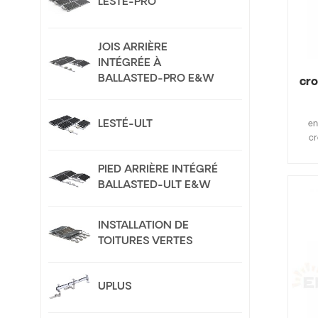
LESTÉ-PRO
JOIS ARRIÈRE
INTÉGRÉE À
BALLASTED-PRO E&W
cro
LESTÉ-ULT
en
cr
pl
plat
PIED ARRIÈRE INTÉGRÉ
d'
BALLASTED-ULT E&W
p
d'
rapi
INSTALLATION DE
u
TOITURES VERTES
per
UPLUS