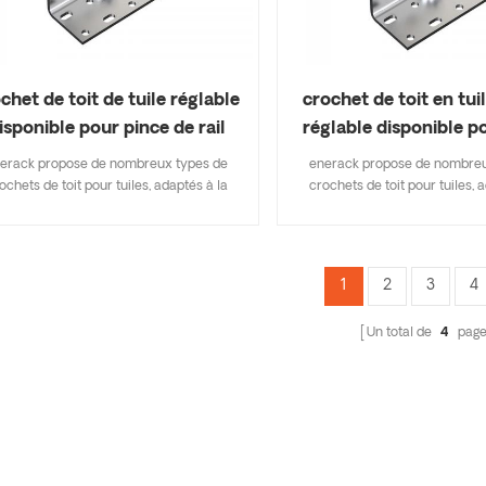
chet de toit de tuile réglable
crochet de toit en tui
isponible pour pince de rail
réglable disponible p
ERK-TRH-T13
de rail ERK-TRH
erack propose de nombreux types de
enerack propose de nombreu
ochets de toit pour tuiles, adaptés à la
crochets de toit pour tuiles, 
upart des types de toits de tuiles, tuiles
plupart des types de toits de tu
es, tuiles en ardoise, tuiles de bardeaux
plates, tuiles en ardoise, tuile
asphalte. Une conception qui inclut les
d'asphalte. Une conception qu
rincipales spécifications vous permet
principales spécifications 
1
2
3
4
économiser sur les coûts d'inventaire,
d'économiser sur les coûts d'
de et facile à installer. enerack propose
rapide et facile à installer. en
Un total de
4
page
ne grande variété de crochets de toit
une grande variété de croche
offrant aux clients des options.
offrant aux clients des o
sonnalisées autorisées en fonction des
personnalisées autorisées en 
besoins du client pour répondre aux
besoins du client pour rép
exigences d'installation particulières.
exigences d'installation part