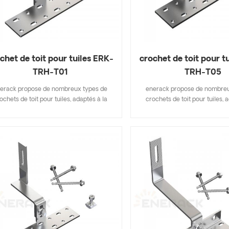
chet de toit pour tuiles ERK-
crochet de toit pour t
TRH-T01
TRH-T05
erack propose de nombreux types de
enerack propose de nombreu
ochets de toit pour tuiles, adaptés à la
crochets de toit pour tuiles, 
upart des types de toits de tuiles, tuiles
plupart des types de toits de tu
es, tuiles en ardoise, tuiles de bardeaux
plates, tuiles en ardoise, tuile
asphalte. Une conception qui inclut les
d'asphalte. Une conception qu
rincipales spécifications vous permet
principales spécifications 
économiser sur les coûts d'inventaire,
d'économiser sur les coûts d'
de et facile à installer. enerack propose
rapide et facile à installer. en
ne grande variété de crochets de toit
une grande variété de croche
offrant aux clients des options.
offrant aux clients des o
sonnalisées autorisées en fonction des
personnalisées autorisées en 
besoins du client pour répondre aux
besoins du client pour rép
exigences d'installation particulières.
exigences d'installation part