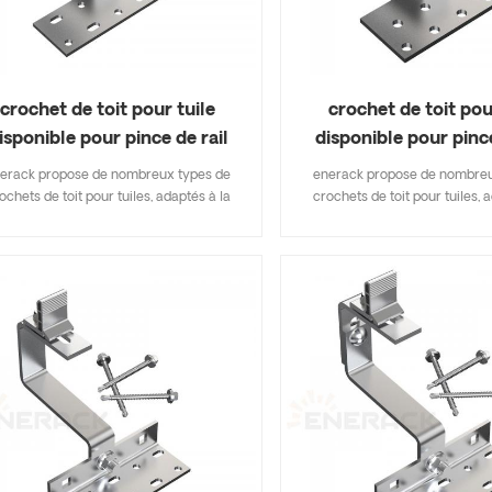
crochet de toit pour tuile
crochet de toit pou
isponible pour pince de rail
disponible pour pince
ERK-TRH-T10
ERK-TRH-T1
erack propose de nombreux types de
enerack propose de nombreu
ochets de toit pour tuiles, adaptés à la
crochets de toit pour tuiles, 
upart des types de toits de tuiles, tuiles
plupart des types de toits de tu
es, tuiles en ardoise, tuiles de bardeaux
plates, tuiles en ardoise, tuile
asphalte. Une conception qui inclut les
d'asphalte. Une conception qu
rincipales spécifications vous permet
principales spécifications 
économiser sur les coûts d'inventaire,
d'économiser sur les coûts d'
de et facile à installer. enerack propose
rapide et facile à installer. en
ne grande variété de crochets de toit
une grande variété de croche
offrant aux clients des options.
offrant aux clients des o
sonnalisées autorisées en fonction des
personnalisées autorisées en 
besoins du client pour répondre aux
besoins du client pour rép
exigences d'installation particulières.
exigences d'installation part