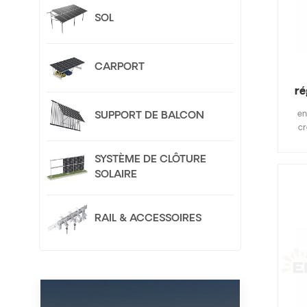
SOL
CARPORT
ré
en
SUPPORT DE BALCON
cr
pl
plat
SYSTÈME DE CLÔTURE
d'
SOLAIRE
p
d'
rapi
RAIL & ACCESSOIRES
u
per