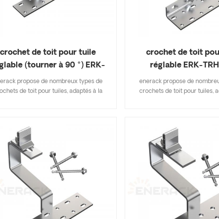
crochet de toit pour tuile
crochet de toit pou
glable (tourner à 90 °) ERK-
réglable ERK-TR
TRH-T07
erack propose de nombreux types de
enerack propose de nombreu
ochets de toit pour tuiles, adaptés à la
crochets de toit pour tuiles, 
upart des types de toits de tuiles, tuiles
plupart des types de toits de tu
es, tuiles en ardoise, tuiles de bardeaux
plates, tuiles en ardoise, tuile
asphalte. Une conception qui inclut les
d'asphalte. Une conception qu
rincipales spécifications vous permet
principales spécifications 
économiser sur les coûts d'inventaire,
d'économiser sur les coûts d'
de et facile à installer. enerack propose
rapide et facile à installer. en
ne grande variété de crochets de toit
une grande variété de croche
offrant aux clients des options.
offrant aux clients des o
sonnalisées autorisées en fonction des
personnalisées autorisées en 
besoins du client pour répondre aux
besoins du client pour rép
exigences d'installation particulières.
exigences d'installation part