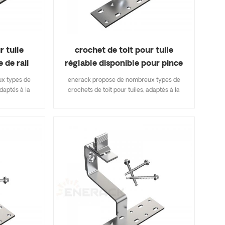
r tuile
crochet de toit pour tuile
 de rail
réglable disponible pour pince
1
de rail ERK-TRH-T12
x types de
enerack propose de nombreux types de
adaptés à la
crochets de toit pour tuiles, adaptés à la
iles, tuiles
plupart des types de toits de tuiles, tuiles
s de bardeaux
plates, tuiles en ardoise, tuiles de bardeaux
i inclut les
d'asphalte. Une conception qui inclut les
vous permet
principales spécifications vous permet
inventaire,
d'économiser sur les coûts d'inventaire,
erack propose
rapide et facile à installer. enerack propose
ts de toit
une grande variété de crochets de toit
ptions.
offrant aux clients des options.
fonction des
personnalisées autorisées en fonction des
ondre aux
besoins du client pour répondre aux
iculières.
exigences d'installation particulières.