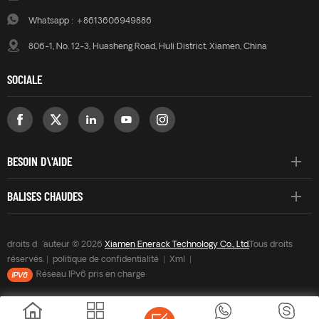
Whatsapp :
+8613606949886
806-1, No. 12-3, Huasheng Road, Huli District, Xiamen, China
SOCIALE
BESOIN D\'AIDE
BALISES CHAUDES
droits d\'auteur © 2026
Xiamen Enerack Technology Co., Ltd.
Tous droits
réservés. |
politique de confidentialité
|
Xml
|
Réseau IPv6 pris en charge