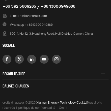
+86 592 5669285 / +86 13606949886
E-mail :
info@enerack.com
Whatsapp :
+8613606949886
806-1, No. 12-3, Huasheng Road, Huli District, Xiamen, China
SOCIALE
BESOIN D\'AIDE
BALISES CHAUDES
droits d\'auteur © 2026
Xiamen Enerack Technology Co., Ltd.
Tous droits
réservés. |
politique de confidentialité
|
Xml
|