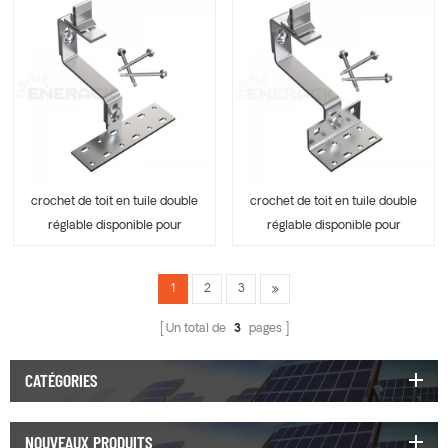
crochet de toit en tuile double
crochet de toit en tuile double
réglable disponible pour
réglable disponible pour
pince de rail ERK-TRH-T16
pince de rail ERK-TRH-T17
1
2
3
Un total de
3
pages
CATÉGORIES
NOUVEAUX PRODUITS